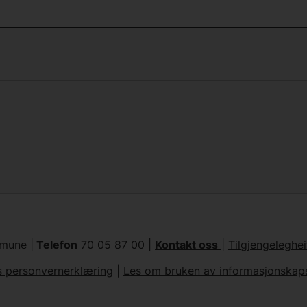
mune |
Telefon
70 05 87 00 |
Kontakt oss
|
Tilgjengeleghei
s personvernerklæring
|
Les om bruken av informasjonskaps