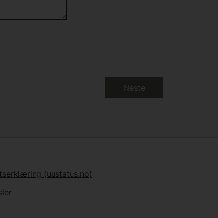
Neste
tserklæring (uustatus.no)
ler