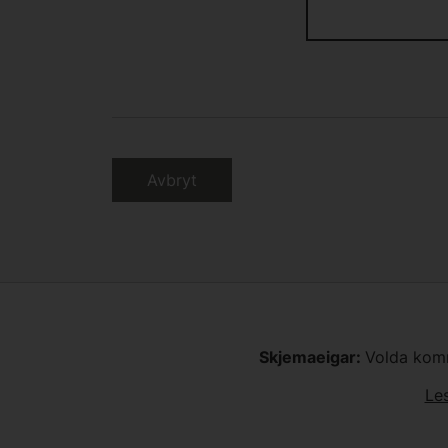
Avbryt
Skjemaeigar:
Volda kom
Le