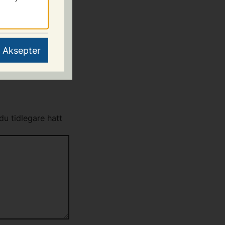
et er samla
Aksepter
du tidlegare hatt
87 00/ e-
dialogtenesta.
 utfyllinga av
avbryte