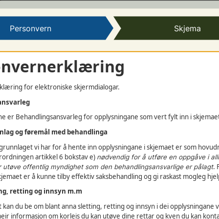
består av medlemmar frå ungdomsskulane, vidaregåande s
Personvern
Skjema
 ungdomsklubben i Volda
onvernerklæring
læring for elektroniske skjermdialogar.
INGAR
ansvarleg
 er Behandlingsansvarleg for opplysningane som vert fylt inn i skjemae
amn
*
nnlag og føremål med behandlinga
grunnlaget vi har for å hente inn opplysningane i skjemaet er som hovud
ordningen artikkel 6 bokstav e)
nødvendig for å utføre en oppgåve i a
.
er utøve offentlig myndighet som den behandlingsansvarlige er pålagt
jemaet er å kunne tilby effektiv saksbehandling og gi raskast mogleg hjel
ting, retting og innsyn m.m
 kan du be om blant anna sletting, retting og innsyn i dei opplysningane 
ir informasjon om korleis du kan utøve dine rettar og kven du kan konta