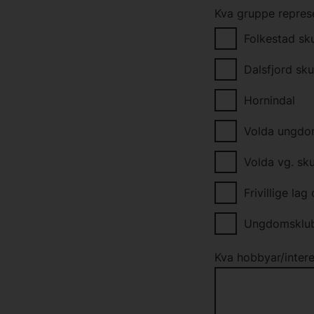
utfyllinga for
Kva gruppe repres
dei blir slett
ikkje vere til
Folkestad sk
du samtidig sa
Dalsfjord sku
Dersom du vel 
snart søknade
søknaden (typ
Hornindal
Volda ungdo
Volda vg. sku
Frivillige la
Ungdomsklu
Kva hobbyar/intere