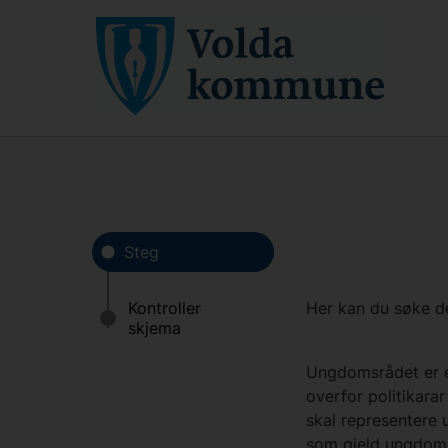
Her kan du søke d
Ungdomsrådet er e
overfor politikara
skal representere 
som gjeld ungdom