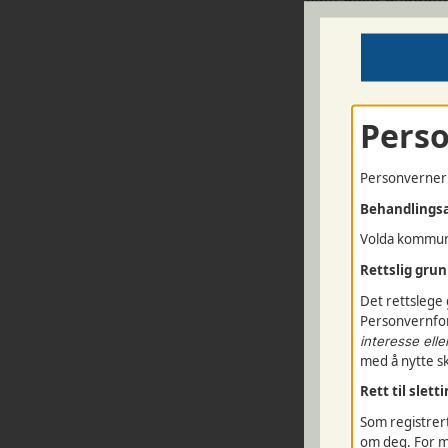
Volda ungdomsråd 
organisasjonar og
Pers
Personvernerk
PERSONOPPLYSN
Behandlings
Volda kommune
Fornamn
*
/
Ettern
Rettslig gru
Det rettslege 
Adresse
Personvernfor
interesse ell
med å nytte sk
Postnr
/
sted
Rett til slet
Som registrert
Skule
*
/
Klasse
*
om deg. For me