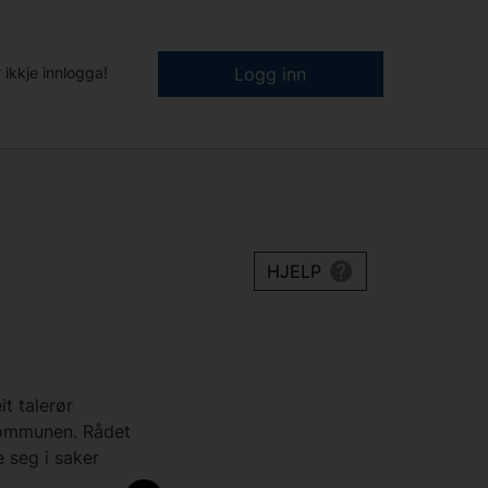
 ikkje innlogga!
Logg inn
HJELP
t talerør
 kommunen. Rådet
e seg i saker