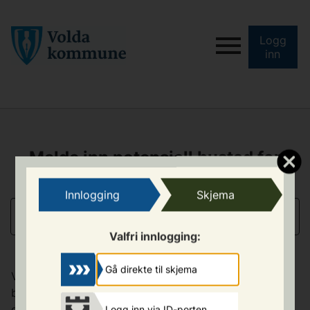
Logg
inn
Melde inn potensiell bustad for
busetting av flyktningar
Innlogging
Skjema
INFORMASJON
Valfri innlogging:
Gå direkte til skjema
Volda kommune ønsker å få oversikt over potensielle
bustadar for busetting av flyktningar. Vi treng ei
oversikt over tilgjengelege bustadar.
Logg inn via ID-porten