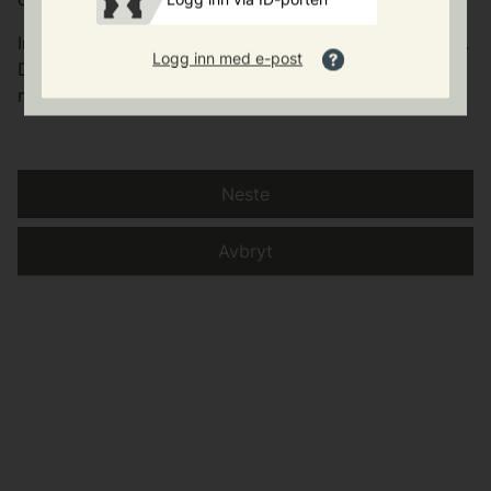
Innsendt skjema er ingen kontrakt, men ei kartlegging.
Logg inn med e-post
Dersom det blir aktuelt med leige, vil vi ta kontakt
med deg.
Neste
Avbryt