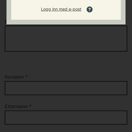
Logg inn med e-post
Beskriv kort kva saka gjeld
*
Fornamn
*
Etternamn
*