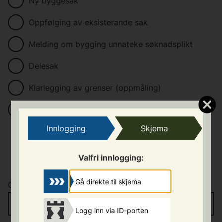
Ny byggesak
Oppfølging av eksisterande sak
Melding om bygging unnateke søknadsplikt
Delesak
Klarlegging av grenser (oppmåling)
Spørsmål
Innlogging
Skjema
Valfri innlogging:
Gå direkte til skjema
Gnr
*
/
Bnr
*
Logg inn via ID-porten